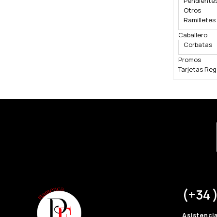
Pendiente
Otros
Ramilletes
Caballero
Corbatas
Promos
Tarjetas Reg
(+34 )
Asistenci