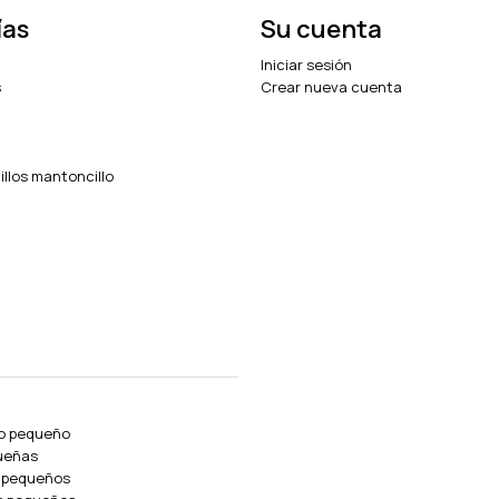
ías
Su cuenta
Iniciar sesión
s
Crear nueva cuenta
illos mantoncillo
lo pequeño
ueñas
s pequeños