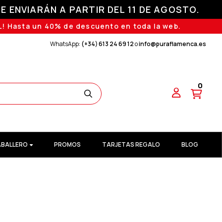
E ENVIARÁN A PARTIR DEL 11 DE AGOSTO.
! Hasta un 40% de descuento en toda la web.
WhatsApp:
(+34) 613 24 69 12
o
info@puraflamenca.es
0
BALLERO
PROMOS
TARJETAS REGALO
BLOG