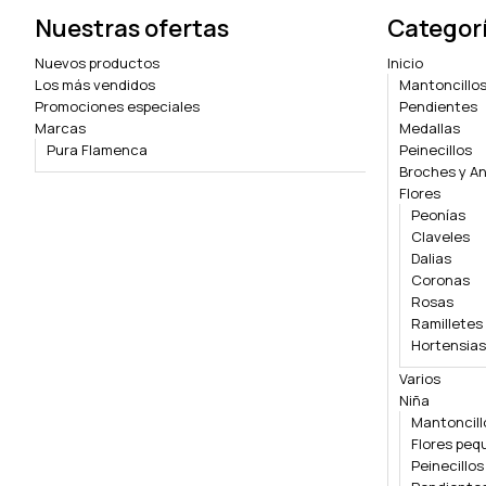
Nuestras ofertas
Categor
Nuevos productos
Inicio
Los más vendidos
Mantoncillo
Promociones especiales
Pendientes
Marcas
Medallas
Pura Flamenca
Peinecillos
Broches y An
Flores
Peonías
Claveles
Dalias
Coronas
Rosas
Ramilletes
Hortensias
Varios
Niña
Mantoncil
Flores peq
Peinecillo