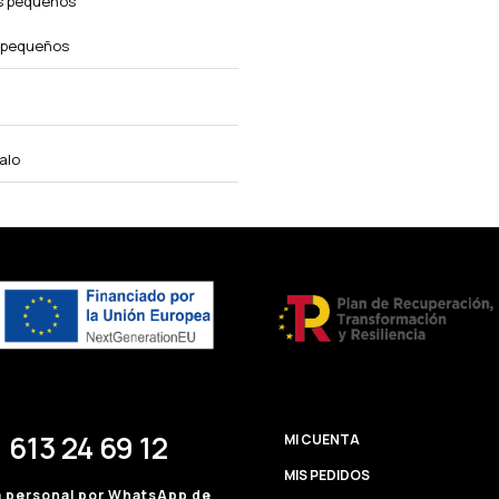
s pequeños
 pequeños
alo
 613 24 69 12
MI CUENTA
MIS PEDIDOS
a personal por WhatsApp de