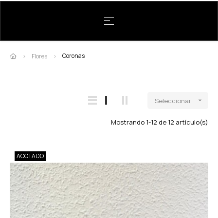
Navegación de palanca
☰
Coronas
Flores
Seleccionar

Mostrando 1-12 de 12 artículo(s)
AGOTADO