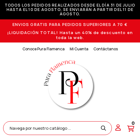
TODOS LOS PEDIDOS REALIZADOS DESDE EL DÍA 31 DE JULIO
HASTA EL 10 DE AGOSTO, SE ENVIARÁN A PARTIR DEL 11 DE
AGOSTO.
ENVIOS GRATIS PARA PEDIDOS SUPERIORES A 70 €
¡LIQUIDACIÓN TOTAL! Hasta un 40% de descuento en
toda la web.
Conoce Pura Flamenca
Mi Cuenta
Contáctanos
0