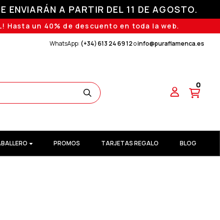
E ENVIARÁN A PARTIR DEL 11 DE AGOSTO.
! Hasta un 40% de descuento en toda la web.
WhatsApp:
(+34) 613 24 69 12
o
info@puraflamenca.es
0
BALLERO
PROMOS
TARJETAS REGALO
BLOG