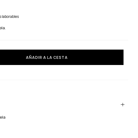
 laborables
ela.
AÑADIR A LA CESTA
ela