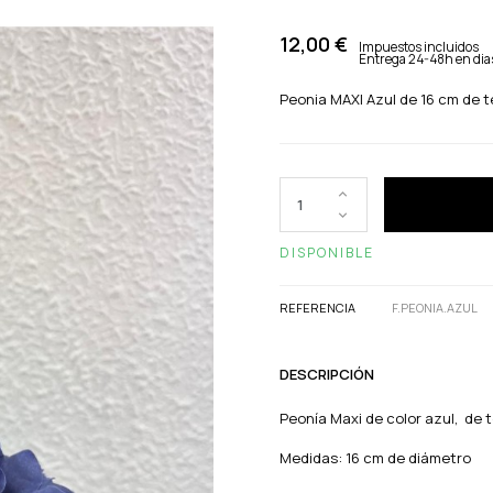
12,00 €
Impuestos incluidos
Entrega 24-48h en dias
Peonia MAXI Azul de 16 cm de t
DISPONIBLE
REFERENCIA
F.PEONIA.AZUL
DESCRIPCIÓN
Peonía Maxi de color azul, de t
Medidas: 16 cm de diámetro