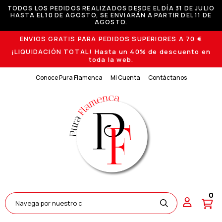
TODOS LOS PEDIDOS REALIZADOS DESDE EL DÍA 31 DE JULIO
HASTA EL 10 DE AGOSTO, SE ENVIARÁN A PARTIR DEL 11 DE
AGOSTO.
ENVIOS GRATIS PARA PEDIDOS SUPERIORES A 70 €
¡LIQUIDACIÓN TOTAL! Hasta un 40% de descuento en
toda la web.
Conoce Pura Flamenca
Mi Cuenta
Contáctanos
0