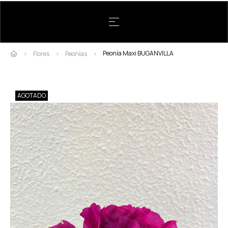
Navegación de palanca
☰
Peonía Maxi BUGANVILLA
Flores
Peonías
AGOTADO