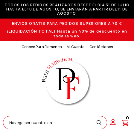
TODOS LOS PEDIDOS REALIZADOS DESDE EL DÍA 31 DE JULIO
HASTA EL 10 DE AGOSTO, SE ENVIARÁN A PARTIR DEL 11 DE
AGOSTO.
ENVIOS GRATIS PARA PEDIDOS SUPERIORES A 70 €
¡LIQUIDACIÓN TOTAL! Hasta un 40% de descuento en
toda la web.
Conoce Pura Flamenca
Mi Cuenta
Contáctanos
0