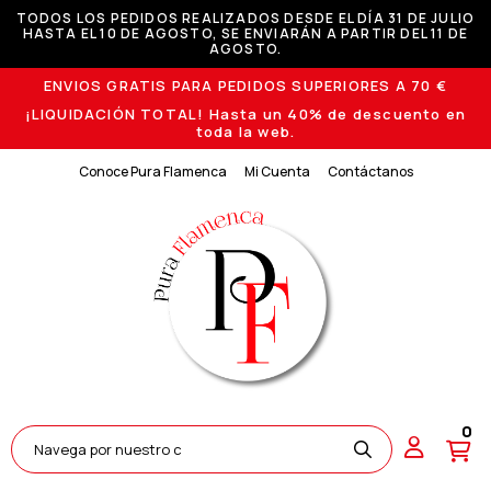
TODOS LOS PEDIDOS REALIZADOS DESDE EL DÍA 31 DE JULIO
HASTA EL 10 DE AGOSTO, SE ENVIARÁN A PARTIR DEL 11 DE
AGOSTO.
ENVIOS GRATIS PARA PEDIDOS SUPERIORES A 70 €
¡LIQUIDACIÓN TOTAL! Hasta un 40% de descuento en
toda la web.
Conoce Pura Flamenca
Mi Cuenta
Contáctanos
0