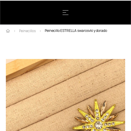
Navegación de palanca
☰
Peinecillo ESTRELLA swarosvki y dorado
Peinecillos