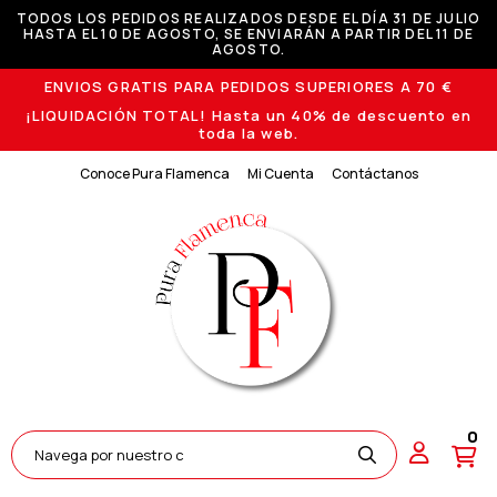
TODOS LOS PEDIDOS REALIZADOS DESDE EL DÍA 31 DE JULIO
HASTA EL 10 DE AGOSTO, SE ENVIARÁN A PARTIR DEL 11 DE
AGOSTO.
ENVIOS GRATIS PARA PEDIDOS SUPERIORES A 70 €
¡LIQUIDACIÓN TOTAL! Hasta un 40% de descuento en
toda la web.
Conoce Pura Flamenca
Mi Cuenta
Contáctanos
0