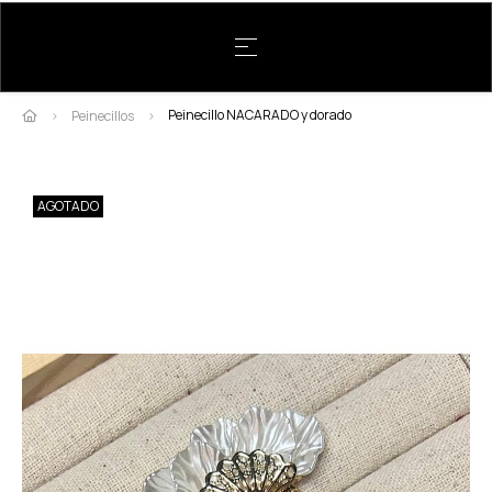
Navegación de palanca
☰
Peinecillo NACARADO y dorado
Peinecillos
AGOTADO