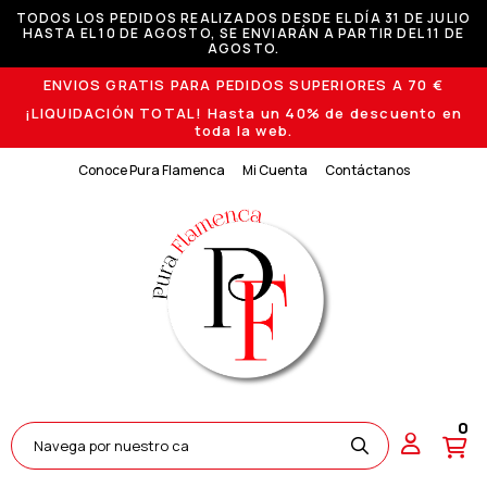
TODOS LOS PEDIDOS REALIZADOS DESDE EL DÍA 31 DE JULIO
HASTA EL 10 DE AGOSTO, SE ENVIARÁN A PARTIR DEL 11 DE
AGOSTO.
ENVIOS GRATIS PARA PEDIDOS SUPERIORES A 70 €
¡LIQUIDACIÓN TOTAL! Hasta un 40% de descuento en
toda la web.
Conoce Pura Flamenca
Mi Cuenta
Contáctanos
0