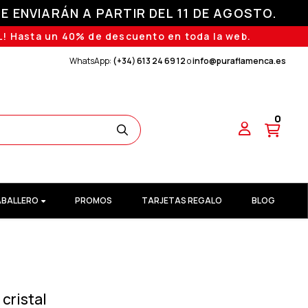
E ENVIARÁN A PARTIR DEL 11 DE AGOSTO.
! Hasta un 40% de descuento en toda la web.
WhatsApp:
(+34) 613 24 69 12
o
info@puraflamenca.es
0
BALLERO
PROMOS
TARJETAS REGALO
BLOG
cristal