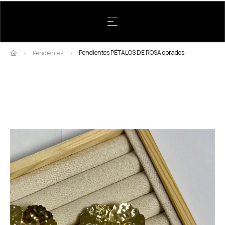
Navegación de palanca
☰
Pendientes PÉTALOS DE ROSA dorados
Pendientes