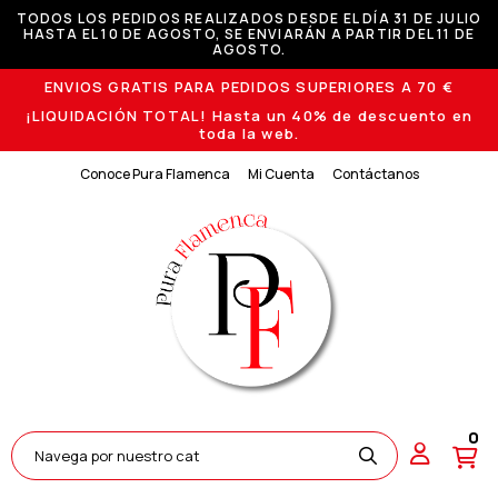
TODOS LOS PEDIDOS REALIZADOS DESDE EL DÍA 31 DE JULIO
HASTA EL 10 DE AGOSTO, SE ENVIARÁN A PARTIR DEL 11 DE
AGOSTO.
ENVIOS GRATIS PARA PEDIDOS SUPERIORES A 70 €
¡LIQUIDACIÓN TOTAL! Hasta un 40% de descuento en
toda la web.
Conoce Pura Flamenca
Mi Cuenta
Contáctanos
0