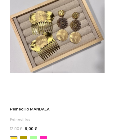
Peinecillo MANDALA
Peinecillos
9,00 €
12,00 €
Oro viejo
Verde agua
Buganvilla