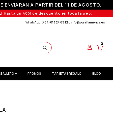
E ENVIARÁN A PARTIR DEL 11 DE AGOSTO.
! Hasta un 40% de descuento en toda la web.
WhatsApp:
(+34) 613 24 69 12
o
info@puraflamenca.es
0
BALLERO
PROMOS
TARJETAS REGALO
BLOG
LA