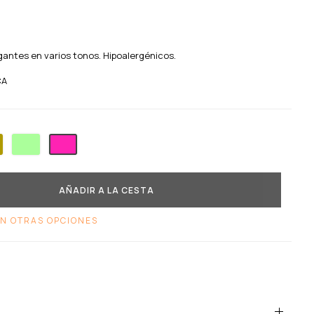
antes en varios tonos. Hipoalergénicos.
CA
Oro viejo
Verde agua
Buganvilla
AÑADIR A LA CESTA
N OTRAS OPCIONES