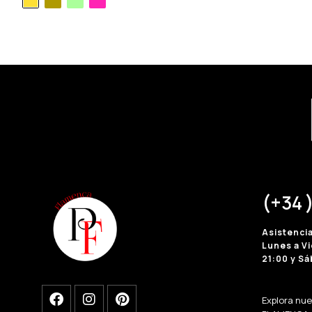
Dorado
(+34 )
Asistenci
Lunes a Vi
21:00 y Sá
Explora nu