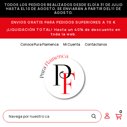
TODOS LOS PEDIDOS REALIZADOS DESDE EL DÍA 31 DE JULIO
HASTA EL 10 DE AGOSTO, SE ENVIARÁN A PARTIR DEL 11 DE
AGOSTO.
ENVIOS GRATIS PARA PEDIDOS SUPERIORES A 70 €
¡LIQUIDACIÓN TOTAL! Hasta un 40% de descuento en
toda la web.
Conoce Pura Flamenca
Mi Cuenta
Contáctanos
0