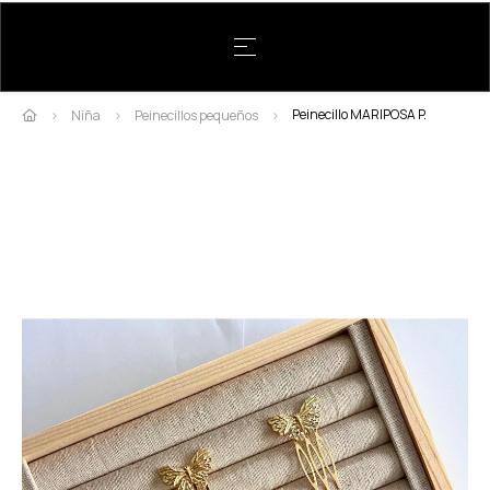
Navegación de palanca
☰
Peinecillo MARIPOSA P.
Niña
Peinecillos pequeños