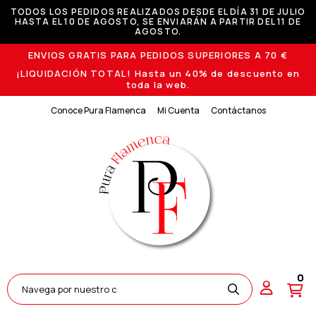
TODOS LOS PEDIDOS REALIZADOS DESDE EL DÍA 31 DE JULIO
HASTA EL 10 DE AGOSTO, SE ENVIARÁN A PARTIR DEL 11 DE
AGOSTO.
ENVIOS GRATIS PARA PEDIDOS SUPERIORES A 70 €
¡LIQUIDACIÓN TOTAL! Hasta un 40% de descuento en
toda la web.
Conoce Pura Flamenca
Mi Cuenta
Contáctanos
0