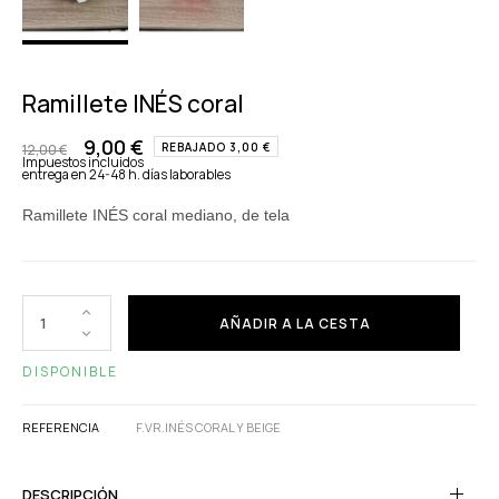
Ramillete INÉS coral
9,00 €
REBAJADO 3,00 €
12,00 €
Impuestos incluidos
entrega en 24-48 h. días laborables
Ramillete INÉS coral mediano, de tela
AÑADIR A LA CESTA
DISPONIBLE
REFERENCIA
F.VR.INÉS CORAL Y BEIGE
DESCRIPCIÓN