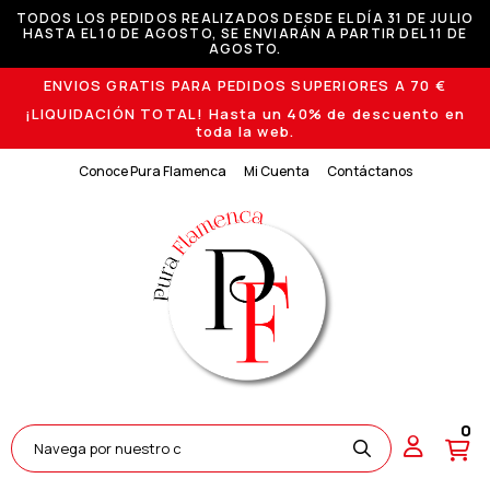
TODOS LOS PEDIDOS REALIZADOS DESDE EL DÍA 31 DE JULIO
HASTA EL 10 DE AGOSTO, SE ENVIARÁN A PARTIR DEL 11 DE
AGOSTO.
ENVIOS GRATIS PARA PEDIDOS SUPERIORES A 70 €
¡LIQUIDACIÓN TOTAL! Hasta un 40% de descuento en
toda la web.
Conoce Pura Flamenca
Mi Cuenta
Contáctanos
0