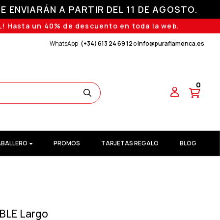
E ENVIARÁN A PARTIR DEL 11 DE AGOSTO.
! Hasta un 40% de descuento en toda la web.
WhatsApp:
(+34) 613 24 69 12
o
info@puraflamenca.es
0
BALLERO
PROMOS
TARJETAS REGALO
BLOG
BLE Largo