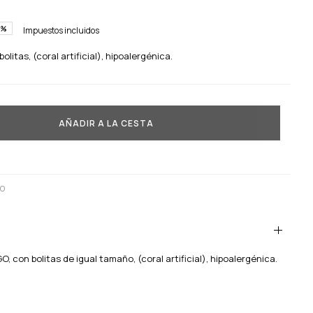
0%
Impuestos incluidos
itas, (coral artificial), hipoalergénica.
AÑADIR A LA CESTA
GO
con bolitas de igual tamaño, (coral artificial), hipoalergénica.