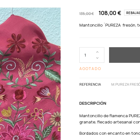
108,00 €
REBAJA
135,00 €
Mantoncillo `PUREZA fresón, te
AGOTADO
REFERENCIA
M.PUREZA FRES
DESCRIPCIÓN
Mantoncillo de flamenca PURE
granate, flecado artesanal con
Bordados con encanto en tonos