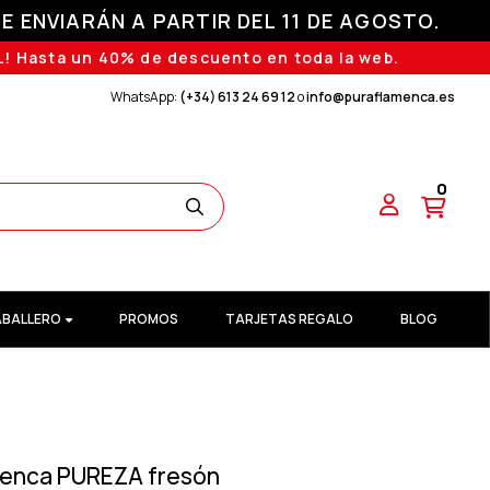
E ENVIARÁN A PARTIR DEL 11 DE AGOSTO.
! Hasta un 40% de descuento en toda la web.
WhatsApp:
(+34) 613 24 69 12
o
info@puraflamenca.es
0
BALLERO
PROMOS
TARJETAS REGALO
BLOG
menca PUREZA fresón