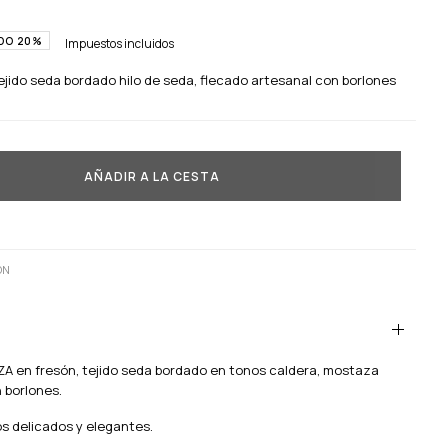
DO 20%
Impuestos incluidos
jido seda bordado hilo de seda, flecado artesanal con borlones
AÑADIR A LA CESTA
ÓN
ZA en fresón
, tejido seda bordado en tonos caldera, mostaza
 borlones.
 delicados y elegantes.