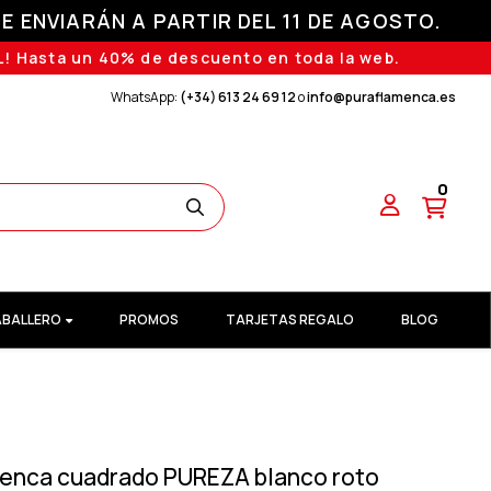
E ENVIARÁN A PARTIR DEL 11 DE AGOSTO.
! Hasta un 40% de descuento en toda la web.
WhatsApp:
(+34) 613 24 69 12
o
info@puraflamenca.es
0
BALLERO
PROMOS
TARJETAS REGALO
BLOG
menca cuadrado PUREZA blanco roto