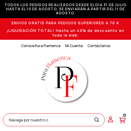
TODOS LOS PEDIDOS REALIZADOS DESDE EL DÍA 31 DE JULIO
HASTA EL 10 DE AGOSTO, SE ENVIARÁN A PARTIR DEL 11 DE
AGOSTO.
ENVIOS GRATIS PARA PEDIDOS SUPERIORES A 70 €
¡LIQUIDACIÓN TOTAL! Hasta un 40% de descuento en
toda la web.
Conoce Pura Flamenca
Mi Cuenta
Contáctanos
0