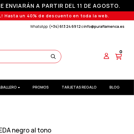
E ENVIARÁN A PARTIR DEL 11 DE AGOSTO.
! Hasta un 40% de descuento en toda la web.
WhatsApp:
(+34) 613 24 69 12
o
info@puraflamenca.es
0
BALLERO
PROMOS
TARJETAS REGALO
BLOG
DA negro al tono