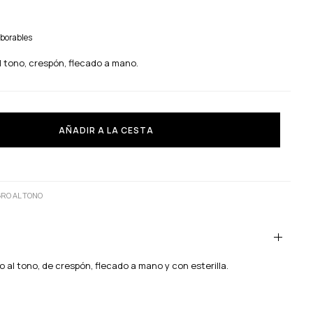
aborables
 tono, crespón, flecado a mano.
AÑADIR A LA CESTA
RO AL TONO
al tono, de crespón, flecado a mano y con esterilla.