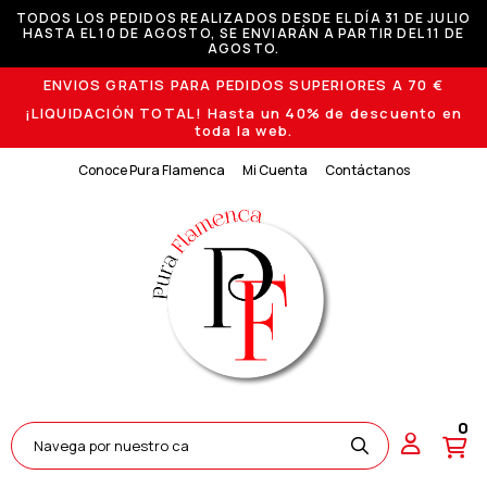
TODOS LOS PEDIDOS REALIZADOS DESDE EL DÍA 31 DE JULIO
HASTA EL 10 DE AGOSTO, SE ENVIARÁN A PARTIR DEL 11 DE
AGOSTO.
ENVIOS GRATIS PARA PEDIDOS SUPERIORES A 70 €
¡LIQUIDACIÓN TOTAL! Hasta un 40% de descuento en
toda la web.
Conoce Pura Flamenca
Mi Cuenta
Contáctanos
0