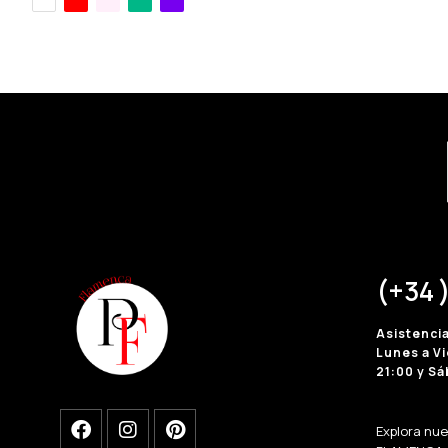
Blanco
(+34 )
Asistenci
Lunes a Vi
21:00 y Sá
Explora nu