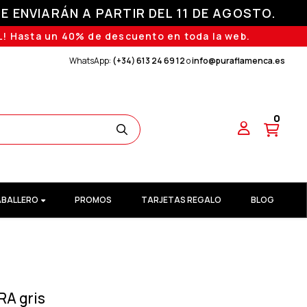
E ENVIARÁN A PARTIR DEL 11 DE AGOSTO.
! Hasta un 40% de descuento en toda la web.
WhatsApp:
(+34) 613 24 69 12
o
info@puraflamenca.es
0
BALLERO
PROMOS
TARJETAS REGALO
BLOG
RA gris