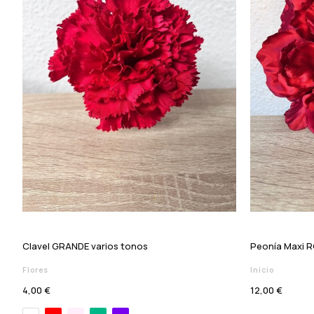
Clavel GRANDE varios tonos
Peonía Maxi 
Flores
Inicio
4,00 €
12,00 €
Rojo
Nude
Verde jabonoso
Morado