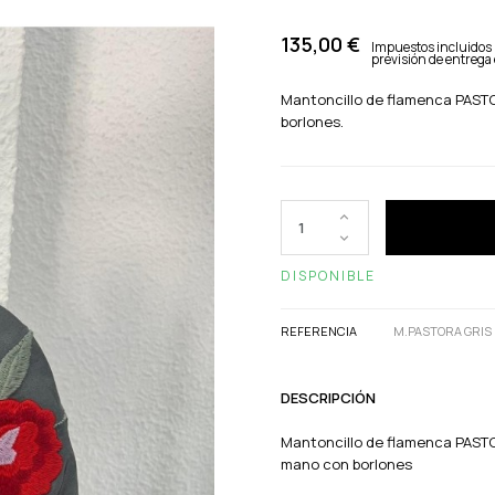
135,00 €
Impuestos incluidos
previsión de entrega 
Mantoncillo de flamenca PASTOR
borlones.
DISPONIBLE
REFERENCIA
M.PASTORA GRIS
DESCRIPCIÓN
Mantoncillo de flamenca PASTOR
mano con borlones