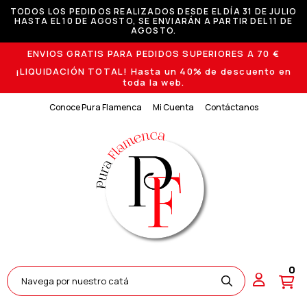
TODOS LOS PEDIDOS REALIZADOS DESDE EL DÍA 31 DE JULIO
HASTA EL 10 DE AGOSTO, SE ENVIARÁN A PARTIR DEL 11 DE
AGOSTO.
ENVIOS GRATIS PARA PEDIDOS SUPERIORES A 70 €
¡LIQUIDACIÓN TOTAL! Hasta un 40% de descuento en
toda la web.
Conoce Pura Flamenca
Mi Cuenta
Contáctanos
0