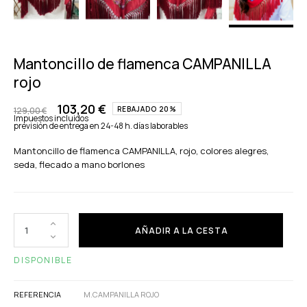
Mantoncillo de flamenca CAMPANILLA
rojo
103,20 €
REBAJADO 20%
129,00 €
Impuestos incluidos
previsión de entrega en 24-48 h. días laborables
Mantoncillo de flamenca CAMPANILLA, rojo, colores alegres,
seda, flecado a mano borlones
AÑADIR A LA CESTA
DISPONIBLE
REFERENCIA
M.CAMPANILLA ROJO