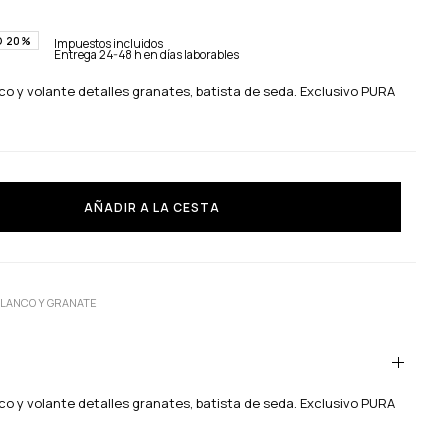
O 20%
Impuestos incluidos
Entrega 24-48 h en días laborables
o y volante detalles granates, batista de seda. Exclusivo PURA
AÑADIR A LA CESTA
BLANCO Y GRANATE
o y volante detalles granates, batista de seda. Exclusivo PURA