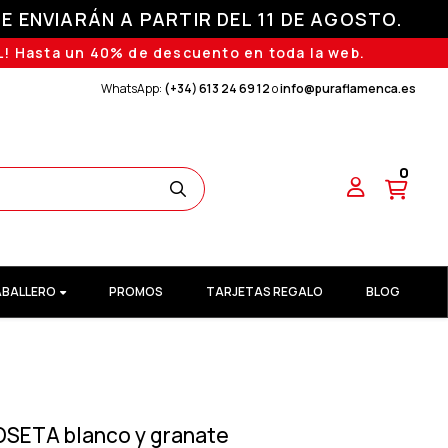
E ENVIARÁN A PARTIR DEL 11 DE AGOSTO.
! Hasta un 40% de descuento en toda la web.
WhatsApp:
(+34) 613 24 69 12
o
info@puraflamenca.es
0
BALLERO
PROMOS
TARJETAS REGALO
BLOG
OSETA blanco y granate