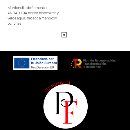
Mantoncillo de flamenca
ANDALUCÍA bicolor blanco roto y
verde agua, flecado a mano con
borlones