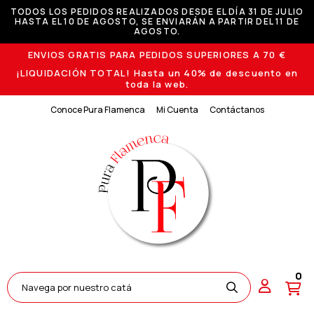
TODOS LOS PEDIDOS REALIZADOS DESDE EL DÍA 31 DE JULIO
HASTA EL 10 DE AGOSTO, SE ENVIARÁN A PARTIR DEL 11 DE
AGOSTO.
ENVIOS GRATIS PARA PEDIDOS SUPERIORES A 70 €
¡LIQUIDACIÓN TOTAL! Hasta un 40% de descuento en
toda la web.
Conoce Pura Flamenca
Mi Cuenta
Contáctanos
0