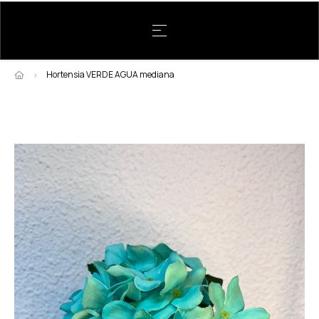
Navegación de palanca
☰
Hortensia VERDE AGUA mediana