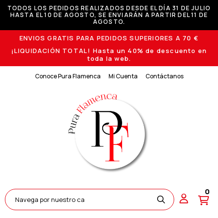
TODOS LOS PEDIDOS REALIZADOS DESDE EL DÍA 31 DE JULIO
HASTA EL 10 DE AGOSTO, SE ENVIARÁN A PARTIR DEL 11 DE
AGOSTO.
ENVIOS GRATIS PARA PEDIDOS SUPERIORES A 70 €
¡LIQUIDACIÓN TOTAL! Hasta un 40% de descuento en
toda la web.
Conoce Pura Flamenca
Mi Cuenta
Contáctanos
0