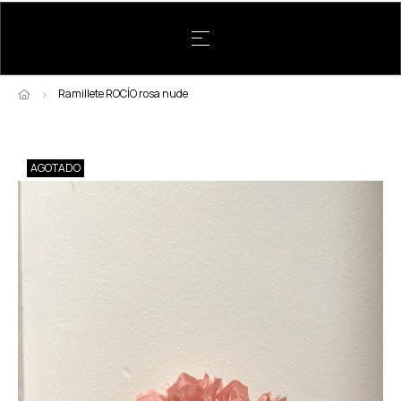
Navegación de palanca
☰
Ramillete ROCÍO rosa nude
AGOTADO