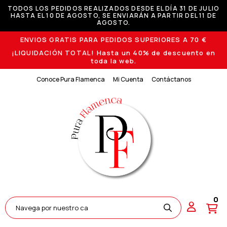
TODOS LOS PEDIDOS REALIZADOS DESDE EL DÍA 31 DE JULIO
HASTA EL 10 DE AGOSTO, SE ENVIARÁN A PARTIR DEL 11 DE
AGOSTO.
ENVIOS GRATIS PARA PEDIDOS SUPERIORES A 70 €
¡LIQUIDACIÓN TOTAL! Hasta un 40% de descuento en
toda la web.
Conoce Pura Flamenca
Mi Cuenta
Contáctanos
0