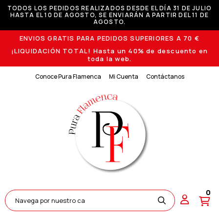
TODOS LOS PEDIDOS REALIZADOS DESDE EL DÍA 31 DE JULIO
HASTA EL 10 DE AGOSTO, SE ENVIARÁN A PARTIR DEL 11 DE
AGOSTO.
ENVIOS GRATIS PARA PEDIDOS SUPERIORES A 70 €
¡LIQUIDACIÓN TOTAL! Hasta un 40% de descuento en
toda la web.
Conoce Pura Flamenca
Mi Cuenta
Contáctanos
0